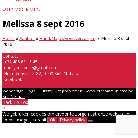
Open Mobile Menu
Melissa 8 sept 2016
Home
»
Aanbod
»
Hand/Nagel/Voet-verzorging
»
Melissa 8 sept
2016
Contact
+32.485.61.16.45
nancyartebelle@gmail.com
Heimolenstraat 82, 9100 Sint-Niklaas
Facebook
Webdesign - Logo - Huisstijl - Pc-problemen - www.letscommunicate.be
Sint-Niklaas
Back To Top
×
We gebruiken cookies om ervoor te zorgen dat onze website zo
soepel mogelijk draait.
Ok
Privacy policy