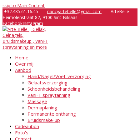
skip to Main Content
+32.485.61.16.45
nancyartebelle@gmail.com
ArteBelle
Heimolenstraat 82, 9100 Sint-Niklaas
Facebook
Instagram
Home
Over mij
Aanbod
Hand/Nagel/Voet-verzorging
Gelaatsverzorging
Schoonheidsbehandeling
Vani-T spraytanning
Massage
Dermaplaning
Permanente ontharing
Bruidsmake-up
Cadeaubon
Foto’s
Contact